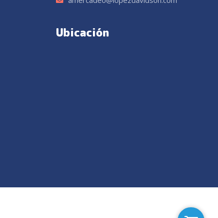
amercadeo@lopezdavidson.com
Ubicación